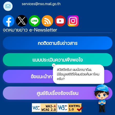
services@nso.mail.go.th
จดหมายข่าว e-Newsletter
กดติดตามรับข่าวสาร
แบบประเมินความพึงพอใจ
x
สวัสดีครับ! ผมน้องมาดี🙏
มีข้อมูลสถิติให้ผมช่วยค้นหาไหม
ข้อแนะนำการตั้งค่าแสดงผล
ครับ?
ศูนย์รับเรื่องร้องเรียน