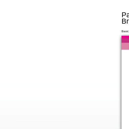
Pa
Br
Basic