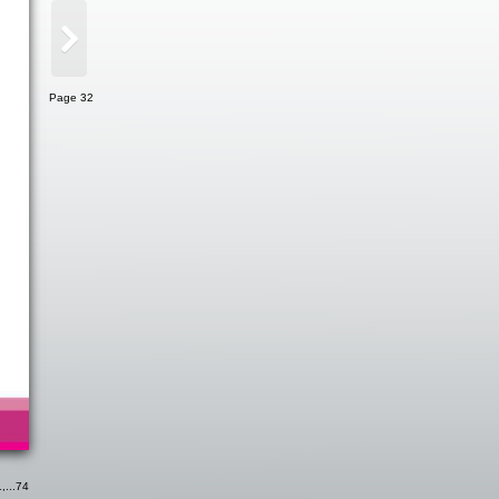
Page 32
1
,...
74