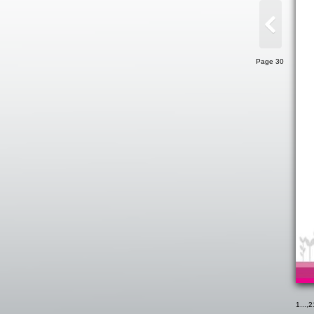
Page 30
1
...,
2