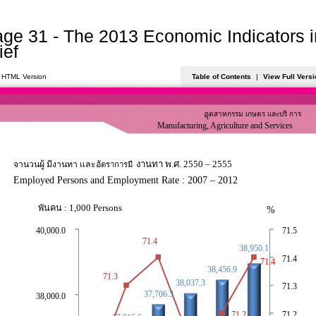
ge 31 - The 2013 Economic Indicators i
ief
 HTML Version
Table of Contents
|
View Full Versi
อุ
ตสาหกรรม เกษตร และบริ
การ
Manufacturing, Agriculture and Services
งานทา พ.ศ. 2550 – 2555
จานวนผู้
มี
งานทา และอั
ตราการมี
Employed Persons and Employment Rate : 2007 – 2012
พั
นคน : 1,000 Persons
%
40,000.0
71.5
71.4
38,950.1
71.4
71.4
38,456.9
71.3
38,037.3
71.3
37,706.3
38,000.0
71.2
71.2