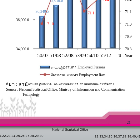
37,016.6
36,249.5
71.1
71.1
36,000.0
71.0
71.0
70.9
34,000.0
70.8
50/07 51/08 52/08 53/09 54/10 55/12
ปี
: Year
งานทา Employed Persons
จานวนผู้
มี
อั
งานทา Employment Rate
ตราการมี
มา : สานั
ติ
สารสนเทศและการสื่
อสาร
ที่
กงานสถิ
แห่
งชาติ
กระทรวงเทคโนโลยี
Source : National Statistical Office, Ministry of Information and Communication
Technology
.
21
National Statistical Office
1
,
22
,
23
,
24
,
25
,
26
,
27
,
28
,
29
,
30
32
,
33
,
34
,
35
,
36
,
37
,
38
,
39
,
40
,
4