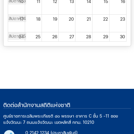
สัปดาห์33
10
11
12
13
14
15
16
สัปดาห์34
17
18
19
20
21
22
23
สัปดาห์35
24
25
26
27
28
29
30
สัปดาห์36
31
1
2
3
4
5
6
ติดต่อสำนักงานสถิติแห่งชาติ
ศูนย์ราชการเฉลิมพระเกียรติ ๘๐ พรรษา อาคาร C ชั้น 5 -11 ซอย
แจ้งวัฒนะ 7 ถนนแจ้งวัฒนะ เขตหลักสี่ กทม. 10210
0 2142 1234 (ประชาสัมพันธ์)