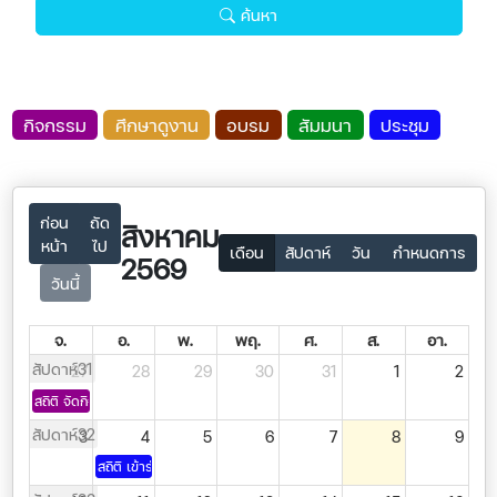
ค้นหา
กิจกรรม
ศึกษาดูงาน
อบรม
สัมมนา
ประชุม
ก่อน
ถัด
สิงหาคม
หน้า
ไป
เดือน
สัปดาห์
วัน
กำหนดการ
2569
วันนี้
จ.
อ.
พ.
พฤ.
ศ.
ส.
อา.
สัปดาห์31
27
28
29
30
31
1
2
สถิติ จัดกิจกรรมพิ..
สัปดาห์32
3
4
5
6
7
8
9
สถิติ เข้าร่วมประช..