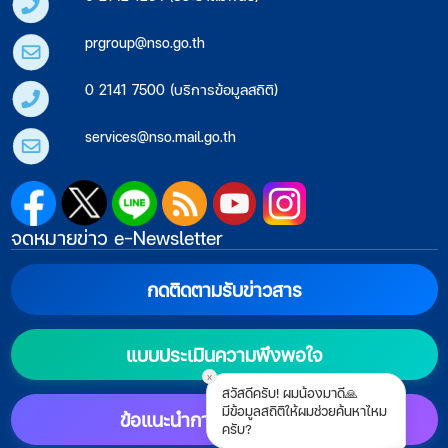
prgroup@nso.go.th
0 2141 7500 (บริการข้อมูลสถิติ)
services@nso.mail.go.th
จดหมายข่าว e-Newsletter
กดติดตามรับข่าวสาร
แบบประเมินความพึงพอใจ
x
สวัสดีครับ! ผมน้องมาดี🙏
มีข้อมูลสถิติให้ผมช่วยค้นหาไหม
ข้อแนะนำการตั้งค่าแสดงผล
ครับ?