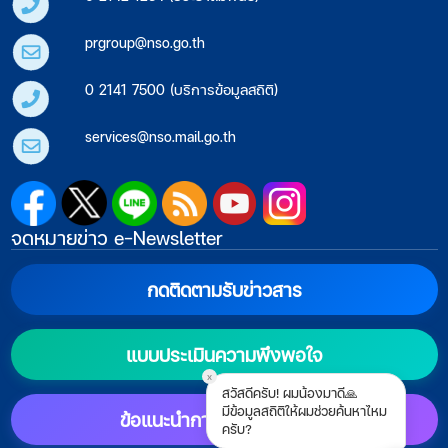
prgroup@nso.go.th
0 2141 7500 (บริการข้อมูลสถิติ)
services@nso.mail.go.th
จดหมายข่าว e-Newsletter
กดติดตามรับข่าวสาร
แบบประเมินความพึงพอใจ
x
สวัสดีครับ! ผมน้องมาดี🙏
มีข้อมูลสถิติให้ผมช่วยค้นหาไหม
ข้อแนะนำการตั้งค่าแสดงผล
ครับ?