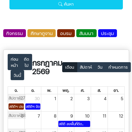
ค้นหา
กิจกรรม
ศึกษาดูงาน
อบรม
สัมมนา
ประชุม
ก่อน
ถัด
กรกฎาคม
หน้า
ไป
เดือน
สัปดาห์
วัน
กำหนดการ
2569
วันนี้
จ.
อ.
พ.
พฤ.
ศ.
ส.
อา.
สัปดาห์27
29
30
1
2
3
4
5
สถิติฯ ประธานเปิดก..
สถิติฯ จัดประชุมกา..
สัปดาห์28
6
7
8
9
10
11
12
สถิติ ลงพื้นที่ติด..