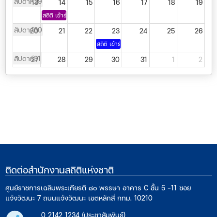
สัปดาห์29
13
14
15
16
17
18
19
สถิติ เข้าร่วมบันท..
สัปดาห์30
20
21
22
23
24
25
26
สถิติ เข้าร่วมพิธี..
สัปดาห์31
27
28
29
30
31
1
2
สถิติ จัดกิจกรรมพิ..
สัปดาห์32
3
4
5
6
7
8
9
สถิติ เข้าร่วมประช..
ติดต่อสำนักงานสถิติแห่งชาติ
ศูนย์ราชการเฉลิมพระเกียรติ ๘๐ พรรษา อาคาร C ชั้น 5 -11 ซอย
แจ้งวัฒนะ 7 ถนนแจ้งวัฒนะ เขตหลักสี่ กทม. 10210
0 2142 1234 (ประชาสัมพันธ์)