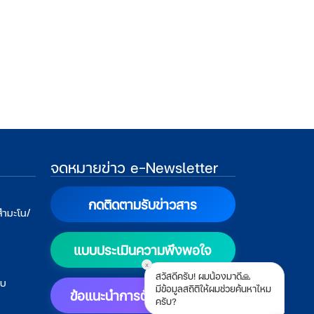
จดหมายข่าว e-Newsletter
กดติดตามรับข่าวสาร
สำมะโน/
แบบประเมินความพึงพอใจ
x
สวัสดีครับ! ผมน้องมาดี🙏
บบ
มีข้อมูลสถิติให้ผมช่วยค้นหาไหม
ข้อแนะนำการตั้งค่าแสดงผล
ครับ?