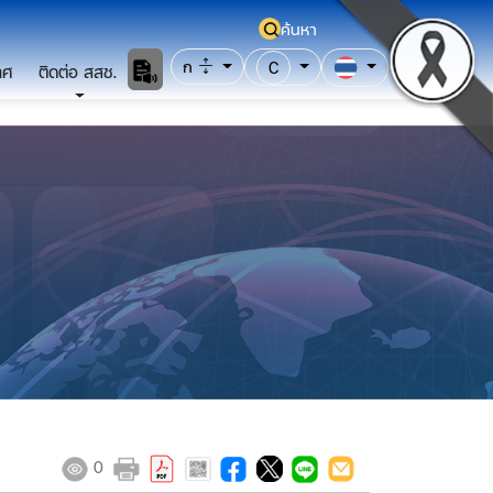
ค้นหา
ก
C
าศ
ติดต่อ สสช.
0