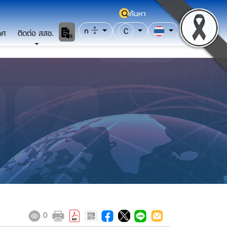
ค้นหา
ก
C
าศ
ติดต่อ สสช.
0