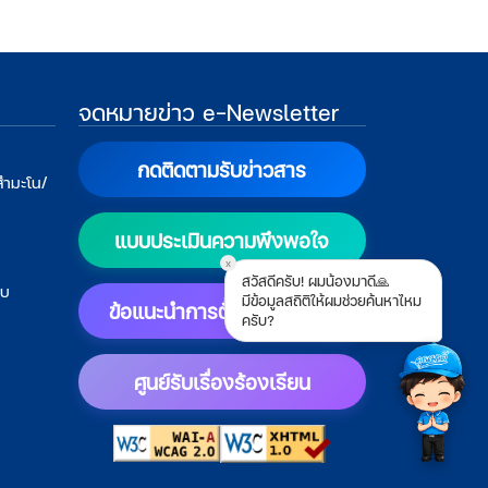
จดหมายข่าว e-Newsletter
กดติดตามรับข่าวสาร
สำมะโน/
แบบประเมินความพึงพอใจ
x
สวัสดีครับ! ผมน้องมาดี🙏
บบ
มีข้อมูลสถิติให้ผมช่วยค้นหาไหม
ข้อแนะนำการตั้งค่าแสดงผล
ครับ?
ศูนย์รับเรื่องร้องเรียน