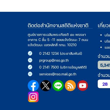
ติดต่อสำนักงานสถิติแห่งชาติ
เกี่ย
ศูนย์ราชการเฉลิมพระเกียรติ ๘๐ พรรษา
นโย
อาคาร C ชั้น 5 -11 ซอยแจ้งวัฒนะ 7 ถนน
นโย
แจ้งวัฒนะ เขตหลักสี่ กทม. 10210
แผน
0 2142 1234 (ประชาสัมพันธ์)
จำนวนก
prgroup@nso.go.th
5,34
0 2141 7500 (บริการข้อมูลสถิติ)
services@nso.mail.go.th
จำนวนผ
28