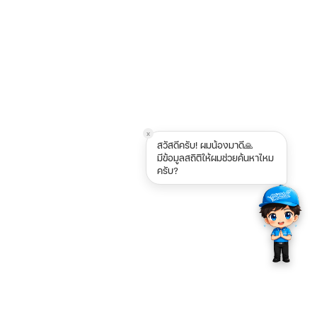
x
สวัสดีครับ! ผมน้องมาดี🙏
มีข้อมูลสถิติให้ผมช่วยค้นหาไหม
ครับ?