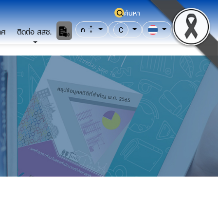
ค้นหา
ก
C
าศ
ติดต่อ สสช.