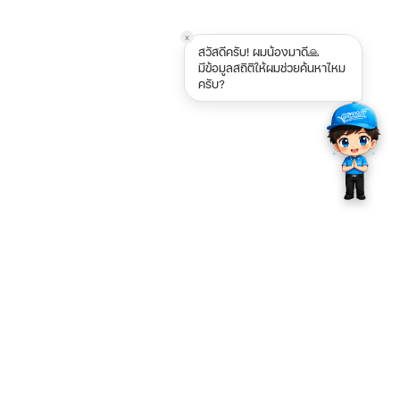
x
สวัสดีครับ! ผมน้องมาดี🙏
มีข้อมูลสถิติให้ผมช่วยค้นหาไหม
ครับ?