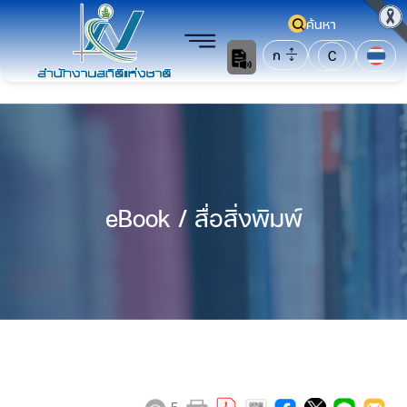
ค้นหา
ก
C
eBook / สื่อสิ่งพิมพ์