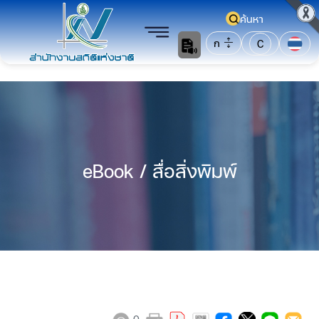
ค้นหา
ก
C
eBook / สื่อสิ่งพิมพ์