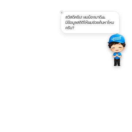
x
สวัสดีครับ! ผมน้องมาดี🙏
มีข้อมูลสถิติให้ผมช่วยค้นหาไหม
ครับ?