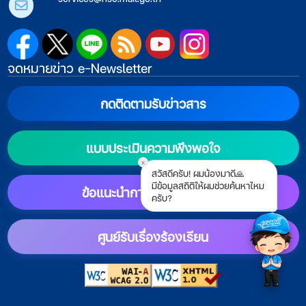
จดหมายข่าว e-Newsletter
กดติดตามรับข่าวสาร
แบบประเมินความพึงพอใจ
x
สวัสดีครับ! ผมน้องมาดี🙏
มีข้อมูลสถิติให้ผมช่วยค้นหาไหม
ข้อแนะนำการตั้งค่าแสดงผล
ครับ?
ศูนย์รับเรื่องร้องเรียน