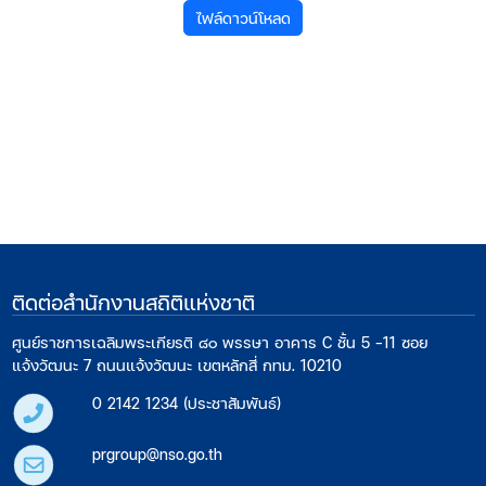
ไฟล์ดาวน์โหลด
ติดต่อสำนักงานสถิติแห่งชาติ
ศูนย์ราชการเฉลิมพระเกียรติ ๘๐ พรรษา อาคาร C ชั้น 5 -11 ซอย
แจ้งวัฒนะ 7 ถนนแจ้งวัฒนะ เขตหลักสี่ กทม. 10210
0 2142 1234 (ประชาสัมพันธ์)
prgroup@nso.go.th