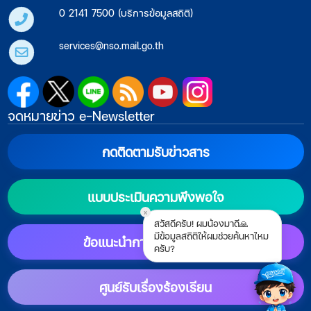
0 2141 7500 (บริการข้อมูลสถิติ)
services@nso.mail.go.th
จดหมายข่าว e-Newsletter
กดติดตามรับข่าวสาร
แบบประเมินความพึงพอใจ
x
สวัสดีครับ! ผมน้องมาดี🙏
มีข้อมูลสถิติให้ผมช่วยค้นหาไหม
ข้อแนะนำการตั้งค่าแสดงผล
ครับ?
ศูนย์รับเรื่องร้องเรียน