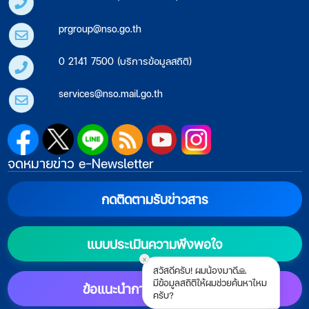
prgroup@nso.go.th
0 2141 7500 (บริการข้อมูลสถิติ)
services@nso.mail.go.th
จดหมายข่าว e-Newsletter
กดติดตามรับข่าวสาร
แบบประเมินความพึงพอใจ
x
สวัสดีครับ! ผมน้องมาดี🙏
มีข้อมูลสถิติให้ผมช่วยค้นหาไหม
ข้อแนะนำการตั้งค่าแสดงผล
ครับ?