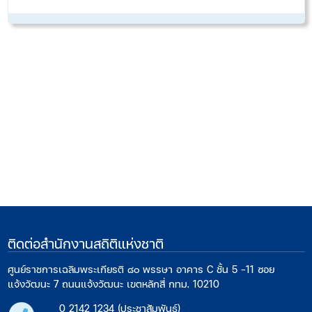
ติดต่อสำนักงานสถิติแห่งชาติ
ศูนย์ราชการเฉลิมพระเกียรติ ๘๐ พรรษา อาคาร C ชั้น 5 -11 ซอย
แจ้งวัฒนะ 7 ถนนแจ้งวัฒนะ เขตหลักสี่ กทม. 10210
0 2142 1234 (ประชาสัมพันธ์)