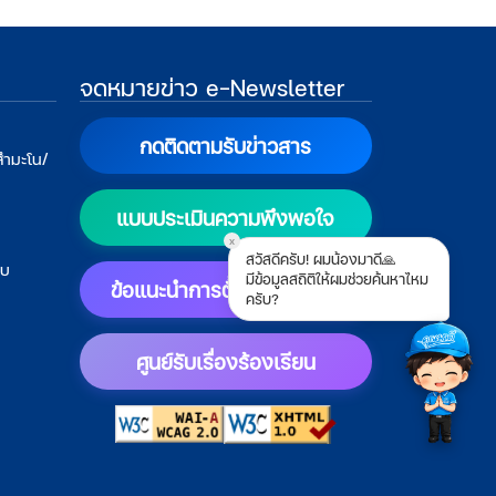
จดหมายข่าว e-Newsletter
กดติดตามรับข่าวสาร
สำมะโน/
แบบประเมินความพึงพอใจ
x
สวัสดีครับ! ผมน้องมาดี🙏
บบ
มีข้อมูลสถิติให้ผมช่วยค้นหาไหม
ข้อแนะนำการตั้งค่าแสดงผล
ครับ?
ศูนย์รับเรื่องร้องเรียน