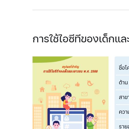
การใช้ไอซีทีของเด็กแ
ชื่อ
ด้าน
สาข
ความ
ราย