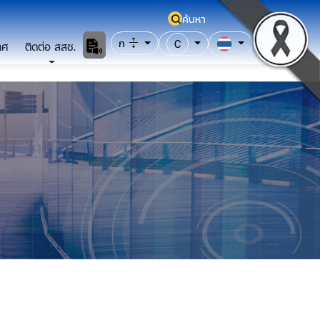
ค้นหา
ก
C
าศ
ติดต่อ สสช.