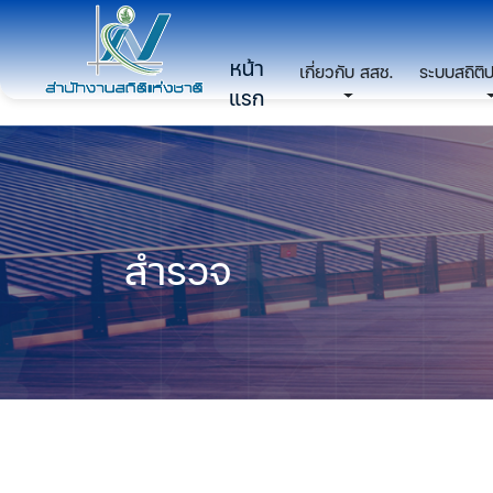
หน้า
เกี่ยวกับ สสช.
ระบบสถิติ
แรก
สำรวจ