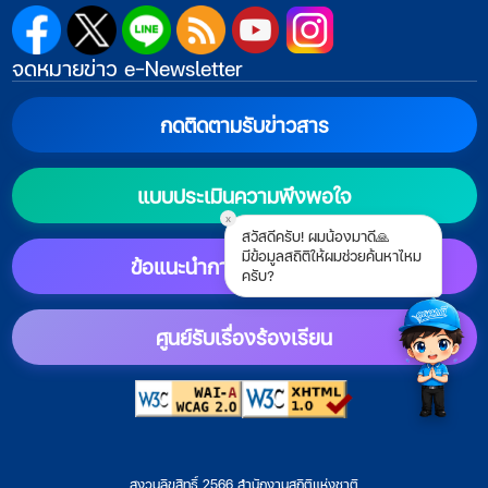
จดหมายข่าว e-Newsletter
กดติดตามรับข่าวสาร
แบบประเมินความพึงพอใจ
x
สวัสดีครับ! ผมน้องมาดี🙏
มีข้อมูลสถิติให้ผมช่วยค้นหาไหม
ข้อแนะนำการตั้งค่าแสดงผล
ครับ?
ศูนย์รับเรื่องร้องเรียน
สงวนลิขสิทธิ์ 2566 สำนักงานสถิติแห่งชาติ