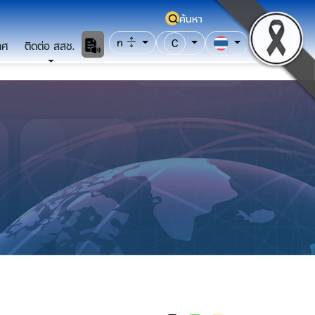
ค้นหา
ก
C
าศ
ติดต่อ สสช.