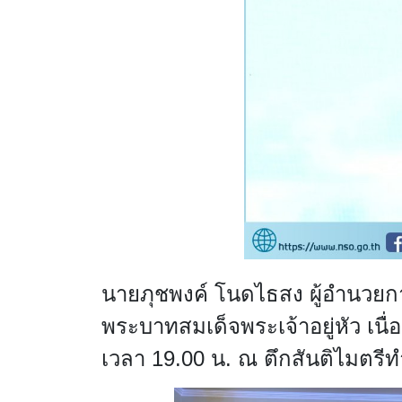
นายภุชพงค์ โนดไธสง ผู้อำนวยกา
พระบาทสมเด็จพระเจ้าอยู่หัว เน
เวลา
19.00
น. ณ ตึกสันติไมตรีท