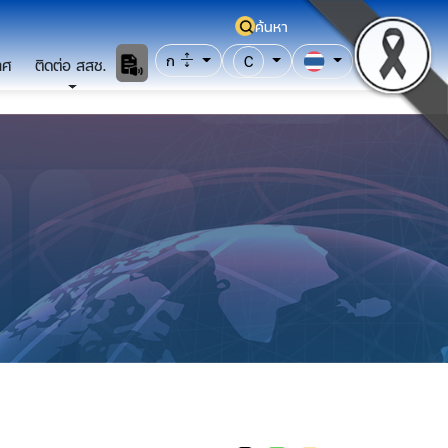
ค้นหา
ก
C
าศ
ติดต่อ สสช.