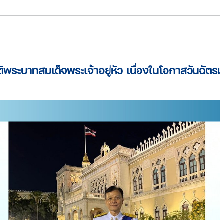
ิพระบาทสมเด็จพระเจ้าอยู่หัว เนื่องในโอกาสวันฉัต