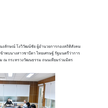
งลักษณ์ โงวิวัฒน์ชัย ผู้อำนวยการกองสถิติสังคม
เข้าพบนางสาวซาบีดา ไทยเศรษฐ์ รัฐมนตรีว่าการ
รม ณ กระทรวงวัฒนธรรม ถนนเทียมร่วมมิตร