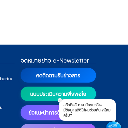
จดหมายข่าว e-Newsletter
กดติดตามรับข่าวสาร
สำมะโน/
แบบประเมินความพึงพอใจ
x
สวัสดีครับ! ผมน้องมาดี🙏
บบ
มีข้อมูลสถิติให้ผมช่วยค้นหาไหม
ข้อแนะนำการตั้งค่าแสดงผล
ครับ?