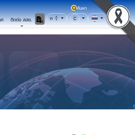
ค้นหา
ก
C
าศ
ติดต่อ สสช.