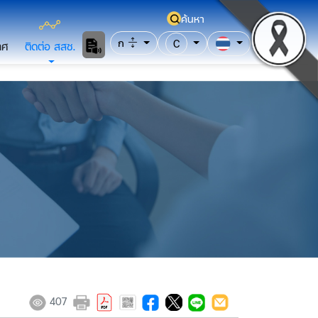
ค้นหา
ก
C
าศ
ติดต่อ สสช.
407