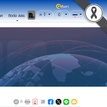
ค้นหา
ก
C
าศ
ติดต่อ สสช.
0