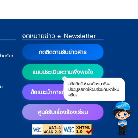
จดหมายข่าว e-Newsletter
กดติดตามรับข่าวสาร
สำมะโน/
แบบประเมินความพึงพอใจ
x
สวัสดีครับ! ผมน้องมาดี🙏
บบ
มีข้อมูลสถิติให้ผมช่วยค้นหาไหม
ข้อแนะนำการตั้งค่าแสดงผล
ครับ?
ศูนย์รับเรื่องร้องเรียน