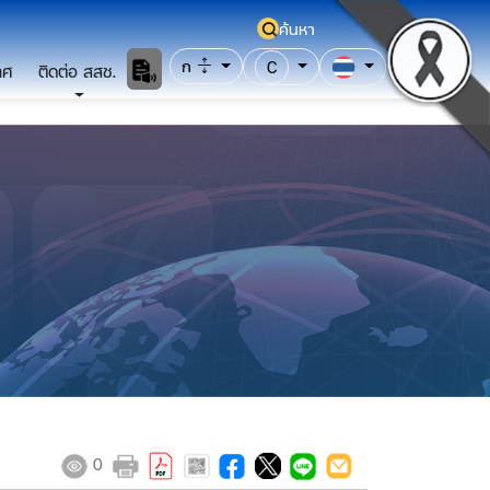
ค้นหา
ก
C
าศ
ติดต่อ สสช.
0