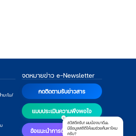
จดหมายข่าว e-Newsletter
กดติดตามรับข่าวสาร
สำมะโน/
แบบประเมินความพึงพอใจ
x
สวัสดีครับ! ผมน้องมาดี🙏
บบ
มีข้อมูลสถิติให้ผมช่วยค้นหาไหม
ข้อแนะนำการตั้งค่าแสดงผล
ครับ?