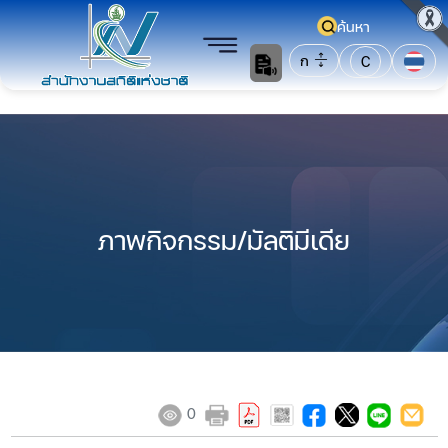
ค้นหา
ก
C
ภาพกิจกรรม/มัลติมีเดีย
0