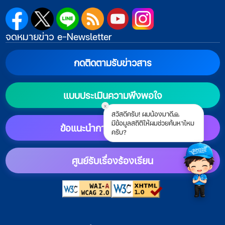
จดหมายข่าว e-Newsletter
กดติดตามรับข่าวสาร
แบบประเมินความพึงพอใจ
x
สวัสดีครับ! ผมน้องมาดี🙏
มีข้อมูลสถิติให้ผมช่วยค้นหาไหม
ครับ?
ข้อแนะนำการตั้งค่าแสดงผล
ศูนย์รับเรื่องร้องเรียน