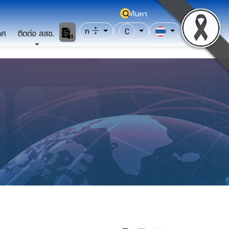
ค้นหา
ก
C
าศ
ติดต่อ สสช.