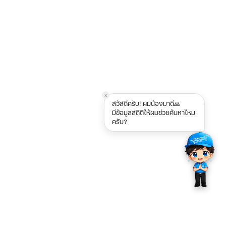
x
สวัสดีครับ! ผมน้องมาดี🙏
มีข้อมูลสถิติให้ผมช่วยค้นหาไหม
ครับ?