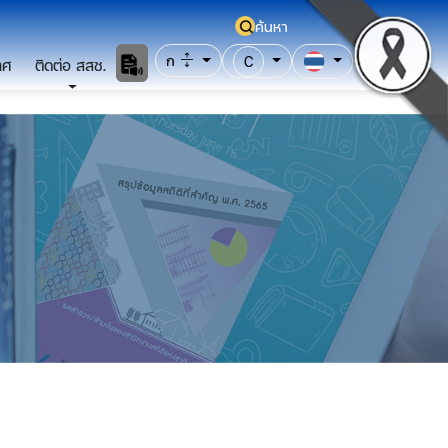
ค้นหา
ก
C
าศ
ติดต่อ สสช.