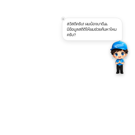
x
สวัสดีครับ! ผมน้องมาดี🙏
มีข้อมูลสถิติให้ผมช่วยค้นหาไหม
ครับ?