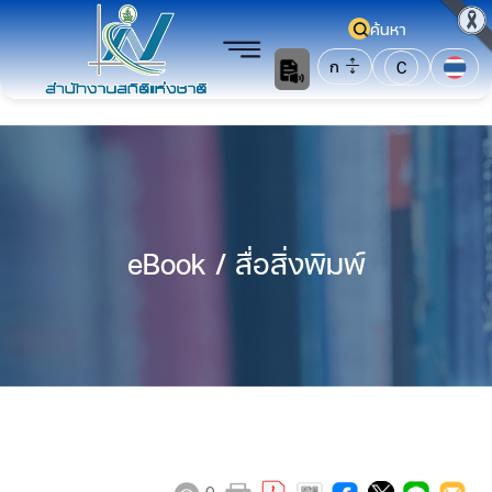
ค้นหา
ก
C
eBook / สื่อสิ่งพิมพ์