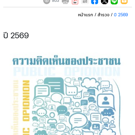
953
หน้าแรก
/
สำรวจ
/
ปี 25​​​69
ปี 25​​​69