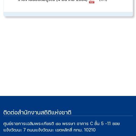
ติดต่อสำนักงานสถิติแห่งชาติ
ศูนย์ราชการเฉลิมพระเกียรติ ๘๐ พรรษา อาคาร C ชั้น 5 -11 ซอย
แจ้งวัฒนะ 7 ถนนแจ้งวัฒนะ เขตหลักสี่ กทม. 10210