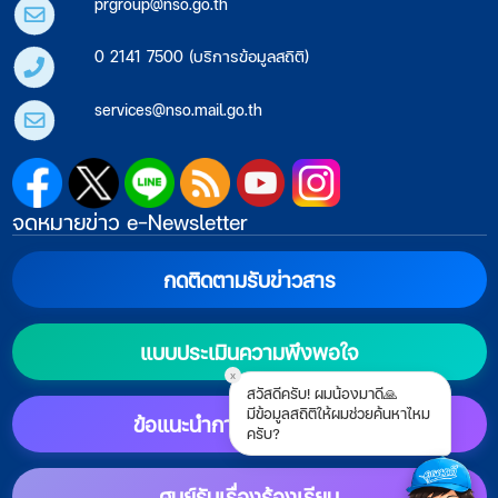
prgroup@nso.go.th
0 2141 7500 (บริการข้อมูลสถิติ)
services@nso.mail.go.th
จดหมายข่าว e-Newsletter
กดติดตามรับข่าวสาร
แบบประเมินความพึงพอใจ
x
สวัสดีครับ! ผมน้องมาดี🙏
มีข้อมูลสถิติให้ผมช่วยค้นหาไหม
ข้อแนะนำการตั้งค่าแสดงผล
ครับ?
ศูนย์รับเรื่องร้องเรียน