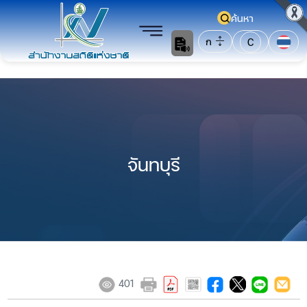
ค้นหา
ก
C
จันทบุรี
401