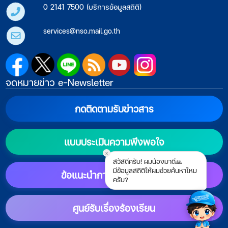
0 2141 7500 (บริการข้อมูลสถิติ)
services@nso.mail.go.th
จดหมายข่าว e-Newsletter
กดติดตามรับข่าวสาร
แบบประเมินความพึงพอใจ
x
สวัสดีครับ! ผมน้องมาดี🙏
มีข้อมูลสถิติให้ผมช่วยค้นหาไหม
ข้อแนะนำการตั้งค่าแสดงผล
ครับ?
ศูนย์รับเรื่องร้องเรียน