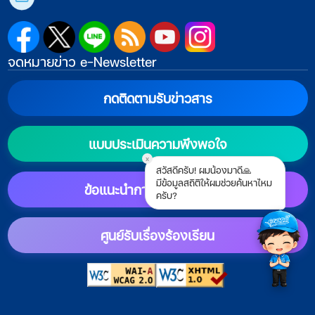
จดหมายข่าว e-Newsletter
กดติดตามรับข่าวสาร
แบบประเมินความพึงพอใจ
x
สวัสดีครับ! ผมน้องมาดี🙏
มีข้อมูลสถิติให้ผมช่วยค้นหาไหม
ข้อแนะนำการตั้งค่าแสดงผล
ครับ?
ศูนย์รับเรื่องร้องเรียน