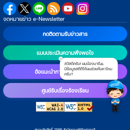
จดหมายข่าว e-Newsletter
กดติดตามรับข่าวสาร
แบบประเมินความพึงพอใจ
x
สวัสดีครับ! ผมน้องมาดี🙏
มีข้อมูลสถิติให้ผมช่วยค้นหาไหม
ข้อแนะนำการตั้งค่าแสดงผล
ครับ?
ศูนย์รับเรื่องร้องเรียน
สงวนลิขสิทธิ์ 2566 สำนักงานสถิติแห่งชาติ