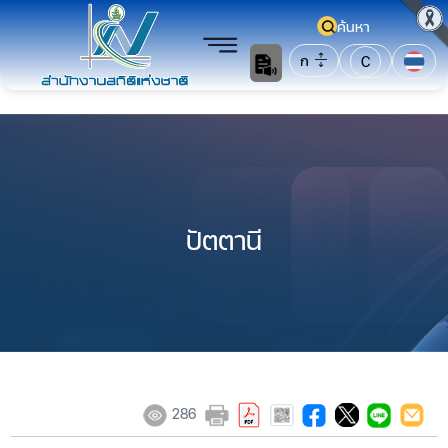
ค้นหา
ก
C
ปัตตานี
286