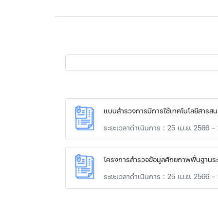
แบบสำรวจการมีการใช้เทคโนโลยีสารส
ระยะเวลาดำเนินการ : 25 เม.ย. 2566 - 
โครงการสำรวจข้อมูลศักยภาพพื้นฐานระ
ระยะเวลาดำเนินการ : 25 เม.ย. 2566 - 