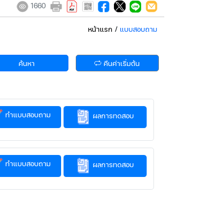
1660
หน้าแรก
/
แบบสอบถาม
ค้นหา
คืนค่าเริ่มต้น
ทำแบบสอบถาม
ผลการทดสอบ
ทำแบบสอบถาม
ผลการทดสอบ