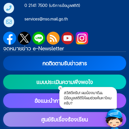
0 2141 7500 (บริการข้อมูลสถิติ)
services@nso.mail.go.th
จดหมายข่าว e-Newsletter
กดติดตามรับข่าวสาร
แบบประเมินความพึงพอใจ
x
สวัสดีครับ! ผมน้องมาดี🙏
มีข้อมูลสถิติให้ผมช่วยค้นหาไหม
ข้อแนะนำการตั้งค่าแสดงผล
ครับ?
ศูนย์รับเรื่องร้องเรียน