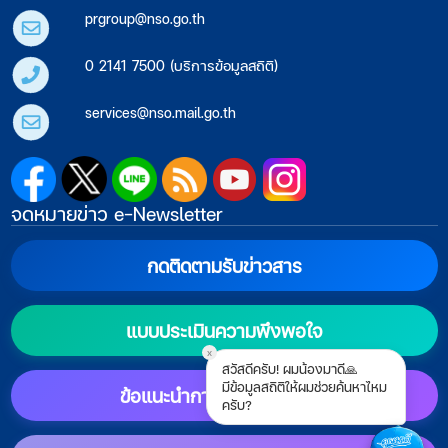
prgroup@nso.go.th
0 2141 7500 (บริการข้อมูลสถิติ)
services@nso.mail.go.th
จดหมายข่าว e-Newsletter
กดติดตามรับข่าวสาร
แบบประเมินความพึงพอใจ
x
สวัสดีครับ! ผมน้องมาดี🙏
มีข้อมูลสถิติให้ผมช่วยค้นหาไหม
ข้อแนะนำการตั้งค่าแสดงผล
ครับ?