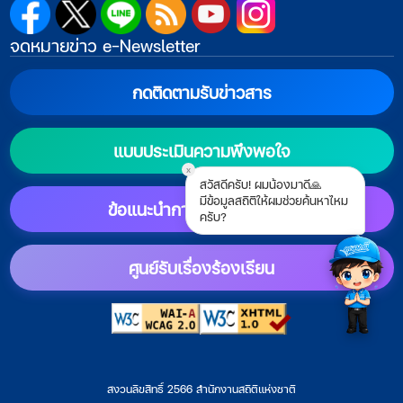
จดหมายข่าว e-Newsletter
กดติดตามรับข่าวสาร
แบบประเมินความพึงพอใจ
x
สวัสดีครับ! ผมน้องมาดี🙏
มีข้อมูลสถิติให้ผมช่วยค้นหาไหม
ข้อแนะนำการตั้งค่าแสดงผล
ครับ?
ศูนย์รับเรื่องร้องเรียน
สงวนลิขสิทธิ์ 2566 สำนักงานสถิติแห่งชาติ