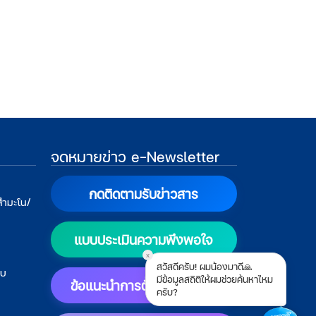
จดหมายข่าว e-Newsletter
กดติดตามรับข่าวสาร
สำมะโน/
แบบประเมินความพึงพอใจ
x
สวัสดีครับ! ผมน้องมาดี🙏
บบ
มีข้อมูลสถิติให้ผมช่วยค้นหาไหม
ข้อแนะนำการตั้งค่าแสดงผล
ครับ?