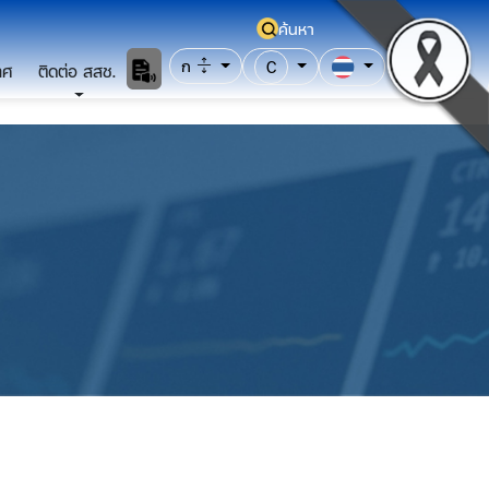
ค้นหา
ก
C
าศ
ติดต่อ สสช.